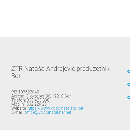
ZTR Nataša Andrejević preduzetnik
Bor
PIB 107623040
Adresa: 3. oktobar 36, 19210 Bor
Telefon: 030 423 808
Mobilni: 062 229 201
Website:
https://www.vodoinstalater.net
E-mail:
office@vodoinstalater.net