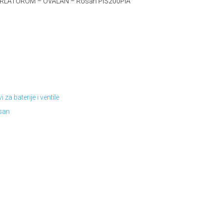
PERLATOROM – OVALAN – Rosan PIS200PIA
i za baterije i ventile
san