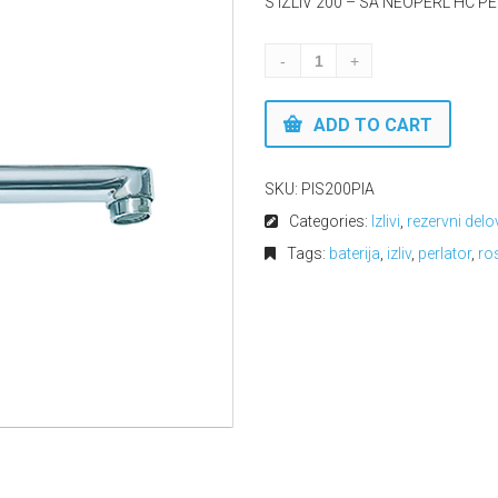
S IZLIV 200 – SA NEOPERL HC 
ADD TO CART
SKU:
PIS200PIA
Categories:
Izlivi
,
rezervni delov
Tags:
baterija
,
izliv
,
perlator
,
ro