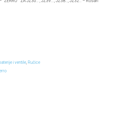
“ZERRO” ZA JZ30… , JZ39…., JZ38…, JZ32… – Rosan
aterije i ventile
,
Ručice
erro