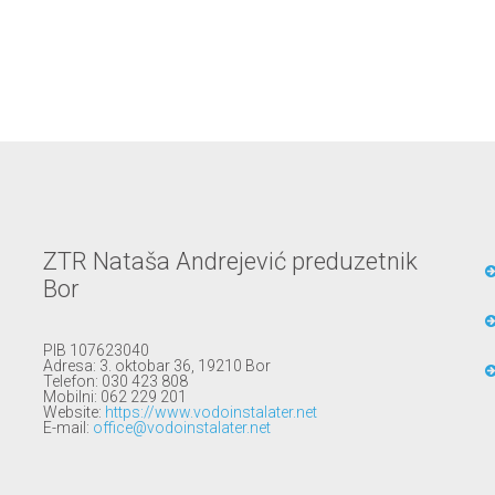
ZTR Nataša Andrejević preduzetnik
Bor
PIB 107623040
Adresa: 3. oktobar 36, 19210 Bor
Telefon: 030 423 808
Mobilni: 062 229 201
Website:
https://www.vodoinstalater.net
E-mail:
office@vodoinstalater.net