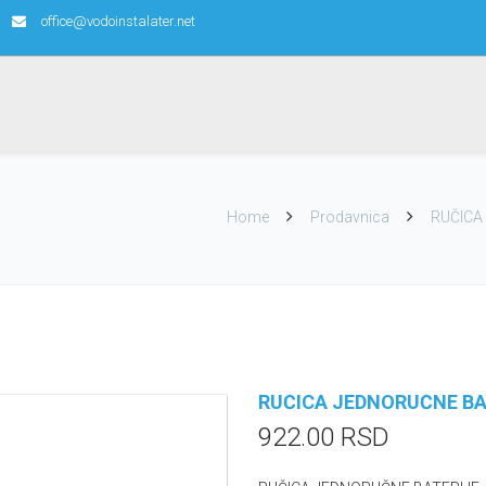
office@vodoinstalater.net
Home
Prodavnica
RUČICA 
RUČICA JEDNORUČNE BAT
922.00
RSD