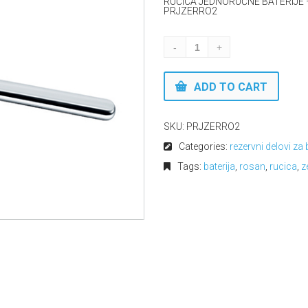
RUČICA JEDNORUČNE BATERIJE – 
PRJZERRO2
ADD TO CART
SKU:
PRJZERRO2
Categories:
rezervni delovi za b
Tags:
baterija
,
rosan
,
rucica
,
z