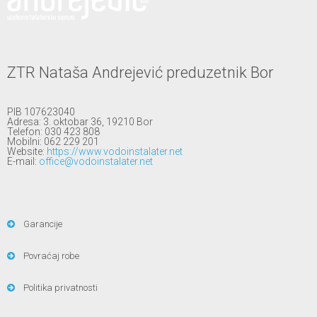
ZTR Nataša Andrejević preduzetnik Bor
PIB 107623040
Adresa: 3. oktobar 36, 19210 Bor
Telefon: 030 423 808
Mobilni: 062 229 201
Website:
https://www.vodoinstalater.net
E-mail:
office@vodoinstalater.net
Garancije
Povraćaj robe
Politika privatnosti