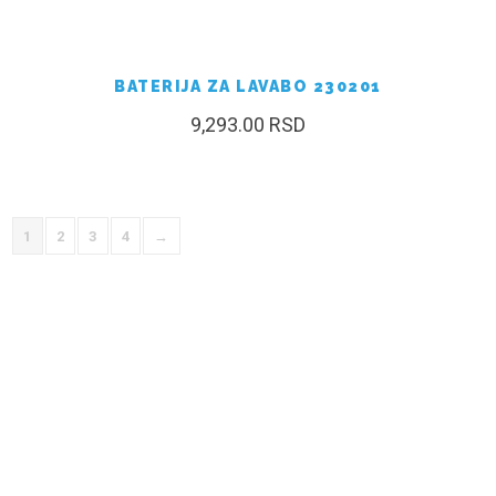
BATERIJA ZA LAVABO 230201
9,293.00
RSD
1
2
3
4
→